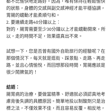
都不比愉快地走路好。因為，唯有保持在輕鬆愉快
的狀態，身體的交感與副交感神經才能平穩協調，
胃腸的蠕動才能柔順勻和。
2. 要連續走路40分鐘以上：
對的，腸胃需要至少30分鐘以上才能蠕動開來，所
以，走的時間不足，效果還真出不來。
試想一下，您是否曾有國外自助旅行的經驗呢？在
那個情況下，每天就是逛街、踩景點、走路、再走
路，並且心情愉悅，而回想那段時間，胃腸應該是
很少鬧脾氣的！
結語：
腸胃病的治療，要做當精準、舒適就必須認真地考
慮背後失調的具體原因。簡單地投以制酸劑只是治
標之法，不僅效果不佳，而且容易反覆。相反地，