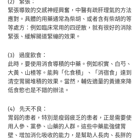
(2) 緊張：
緊張導致的交感神經興奮，中醫有疏肝理氣的方法
應對。具體的用藥通常為柴胡、或者含有柴胡的等
等處方：例如臨床常用的四逆散，就有很好的消除
緊張、緩解腸道緊繃的效果。
(3) 過度飲食：
此時，要使用消食導積的中藥。例如枳實、白芍、
大黃、山楂等。能夠「化食積」、「消宿食」達到
清空胃腸堆積的效果。當然，輔佐適量的黃連來降
低食慾也是不錯的辦法。
(4) 先天不良：
胃弱的患者，特別是瘦弱疲乏的患者，正是需要使
用人參、黨參、山藥的人群。這些中藥能強健胃
壁、增加消化吸收的能力，是幫助人長肉、長胖的