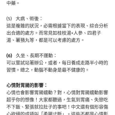
中藥。
(5) 大病、術後：
這是複雜的狀況，必需根據當下的表現、綜合分析
出合適的處方。而常見如桂枝湯+人參、四君子
湯、薯蕷丸等，都是可以考慮的處方。
(6)
久坐、長期不運動：
可以嘗試站著辦公，或者，每日養成走路半小時的
習慣。總之，動腦不動身是最不健康的。
心情對胃腸的影響：
心情也會影響胃腸蠕動？對，心情對胃腸蠕動影響
超乎你的想像！大家都聽過，生氣到胃痛、失戀吃
不下飯、緊張就拉肚子的事吧！中文還有個形容傷
心欲絕的成語叫「柔腸寸斷」。這些不都是心情影