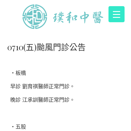
0710(五)颱風門診公告
・板橋
早診 劉育祺醫師正常門診。
晚診 江承訓醫師正常門診。
・五股