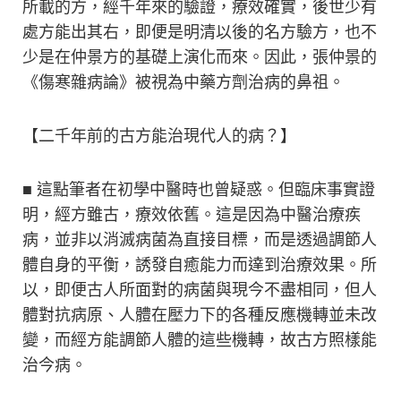
所載的方，經千年來的驗證，療效確實，後世少有
處方能出其右，即便是明清以後的名方驗方，也不
少是在仲景方的基礎上演化而來。因此，張仲景的
《傷寒雜病論》被視為中藥方劑治病的鼻祖。
【二千年前的古方能治現代人的病？】
■ 這點筆者在初學中醫時也曾疑惑。但臨床事實證
明，經方雖古，療效依舊。這是因為中醫治療疾
病，並非以消滅病菌為直接目標，而是透過調節人
體自身的平衡，誘發自癒能力而達到治療效果。所
以，即便古人所面對的病菌與現今不盡相同，但人
體對抗病原、人體在壓力下的各種反應機轉並未改
變，而經方能調節人體的這些機轉，故古方照樣能
治今病。