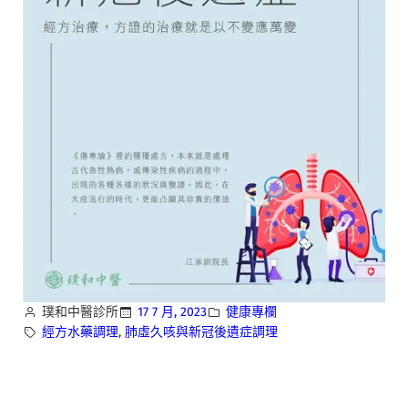
璞和中醫診所
17 7 月, 2023
健康專欄
經方水藥調理
, 
肺虛久咳與新冠後遺症調理