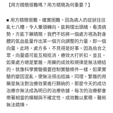
【用方精簡很難嗎？用方精簡為何重要？】
■ 用方精簡很難，確實困難。因為病人的症狀往往
亂七八糟，令人暈頭轉向。能夠理出頭緒，看清病
勢，方能下藥精簡。我們不妨將一個處方視為對身
體的氣血能量作出某一個方向調整的力量，即一個
向量。此時，處方多，不見得是好事。因為烏合之
眾，向量還可能互相抵消，療效大打折扣。並且，
如果處方總是繁雜，用藥的成效和規律是無法總結
的。就像科學實驗需要控制實驗條件一樣，如果實
驗的變因混亂，便無法得出結論。同理，繁雜的用
藥是無法對治療效果進行歸納的，那麼今天的成功
治療亦無法成為明日的治療依據，每次的治療都會
帶著相當的模糊與不確定性，成效難以累積，醫術
無法精煉。