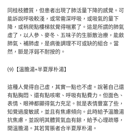
同桂枝體質，但患者出現了肺活量下降的感覺。可
能訴說呼吸較淺，或常需深呼吸，或吸氣的量下
降，或稍爬點樓梯就覺得喘累了。這是所謂的肺氣
虛了，以人參、麥冬、五味子的生脈散治療，能斂
肺氣、補肺虛，是病後調理不可或缺的組合。當
然，脈是浮弱不耐按的。
(9)【溫膽湯+半夏厚朴湯】
這種人覺得自己虛，其實一點也不虛。說著自己還
有點胸悶、還有點咳嗽、呼吸有點費力。但面色、
表情、眼神都顯得氣力充足。就是表情豐富了些，
知覺過度敏感，並且有焦慮傾向。此時給予溫膽湯
抗焦慮，並說明其體質氣血有餘，給予心理疏導，
開溫膽湯。其若胃脹者合半夏厚朴湯。