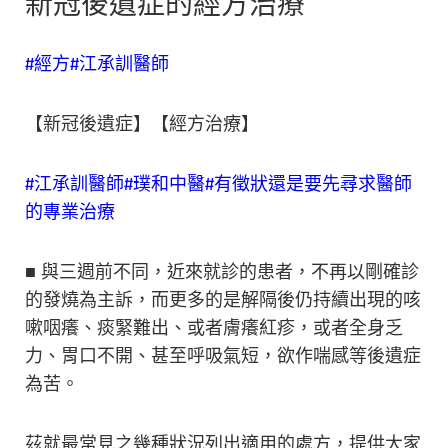
新冠後遺症的經方治療
#經方
#江承訓醫師
【新冠後遺症】【經方治療】
#江承訓醫師
#璞和中醫
#有徵狀還是要先尋求醫師
的專業治療
■ 與三週前不同，近來就診的患者，不再以剛確診
的發燒為主訴，而更多的是解隔後仍持續出現的咳
嗽咽癢、痰緊難出、或者膚癢紅疹，或者全身乏
力、胃口不開、甚至呼吸氣短，欲作喘感等後遺症
為苦。
茲就最常見之幾種狀況列出適用的處方，提供大家