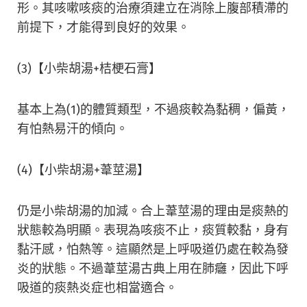
形。其咳嗽咳痰的治療須建立在消除上腹部積滯的
前提下，才能得到良好的效果。
(3)【小柴胡湯+桔梗石膏】
基本上為(1)的體質類型，不過痰較為黏稠，偏黃，
有怕熱易汗的傾向。
(4)【小柴胡湯+葦莖湯】
仍是小柴胡湯的加減。合上葦莖湯的理由是痰熱的
狀態較為明顯。表現為咳痰不止，痰質較黏，身有
黏汗感，怕熱等。這顯然是上呼吸道仍處在較為發
炎的狀態。不過葦莖湯古典上用在肺癰，因此下呼
吸道的痰熱炎症也相當適合。