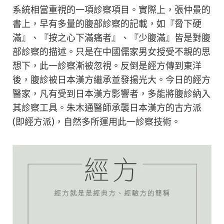
系統相當重視的一項診察項目。實際上，張仲景的
書上，早有多量的腹部診察的記載，如『脅下硬
滿』、『按之心下滿痛者』、『少腹滿』皆是對腹
部診察的描述。只是在中國儒家男女授受不親的思
想下，此一診察漸被忽視。反倒是經方傳到東洋
後，腹診被日本漢方繼承並發揚光大。今日的經方
醫家，凡有受到日本漢方影響者，多能將腹診納入
其診察工具。朱木通醫師承襲日本漢方的古方派
(即經方派)，自然多所運用此一診察技術。