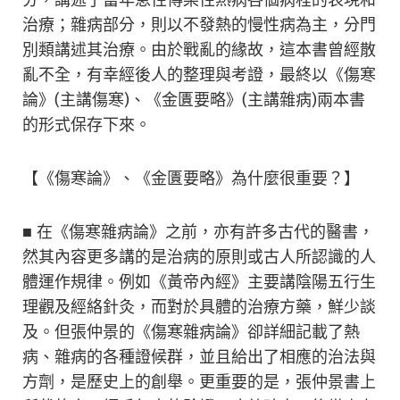
分，講述了當年急性傳染性熱病各個病程的表現和
治療；雜病部分，則以不發熱的慢性病為主，分門
別類講述其治療。由於戰亂的緣故，這本書曾經散
亂不全，有幸經後人的整理與考證，最終以《傷寒
論》(主講傷寒)、《金匱要略》(主講雜病)兩本書
的形式保存下來。
【《傷寒論》、《金匱要略》為什麼很重要？】
■ 在《傷寒雜病論》之前，亦有許多古代的醫書，
然其內容更多講的是治病的原則或古人所認識的人
體運作規律。例如《黃帝內經》主要講陰陽五行生
理觀及經絡針灸，而對於具體的治療方藥，鮮少談
及。但張仲景的《傷寒雜病論》卻詳細記載了熱
病、雜病的各種證候群，並且給出了相應的治法與
方劑，是歷史上的創舉。更重要的是，張仲景書上