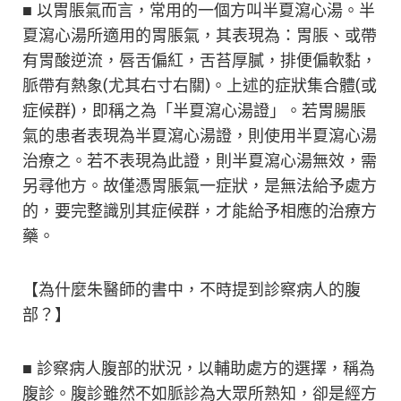
■ 以胃脹氣而言，常用的一個方叫半夏瀉心湯。半
夏瀉心湯所適用的胃脹氣，其表現為：胃脹、或帶
有胃酸逆流，唇舌偏紅，舌苔厚膩，排便偏軟黏，
脈帶有熱象(尤其右寸右關)。上述的症狀集合體(或
症候群)，即稱之為「半夏瀉心湯證」。若胃腸脹
氣的患者表現為半夏瀉心湯證，則使用半夏瀉心湯
治療之。若不表現為此證，則半夏瀉心湯無效，需
另尋他方。故僅憑胃脹氣一症狀，是無法給予處方
的，要完整識別其症候群，才能給予相應的治療方
藥。
【為什麼朱醫師的書中，不時提到診察病人的腹
部？】
■ 診察病人腹部的狀況，以輔助處方的選擇，稱為
腹診。腹診雖然不如脈診為大眾所熟知，卻是經方