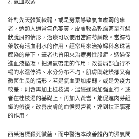
2. 氣血較弱
針對先天體質較弱，或是勞累導致氣血虛弱的患
者，這類人通常氣色萎黃，皮膚較為乾燥甚至有鱗
狀脫屑的情形，治療可以使用當歸芍藥散。當歸芍
藥散有活血利水的作用，經常用來治療婦科念珠菌
感染的帶下，筆者也曾用來治療男性股癬，透過促
進血液循環，把濕氣帶走的作用，改善局部血行不
暢的水濕停滯、水分分布不均，肌膚既乾燥卻又有
黴菌生長的情形。若是氣血更加虛弱，或是免疫力
較差，則會再加上桂枝湯，溫經通陽加強血行。或
者在桂枝湯的基礎上，再加入黃耆，能促進肉芽組
織的修復，改善皮膚的血循與營養，達到扶正驅邪
的作用。
西藥治標殺死黴菌，而中醫治本改善體內的濕氣問