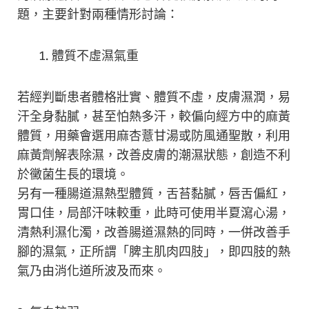
題，主要針對兩種情形討論：
體質不虛濕氣重
若經判斷患者體格壯實、體質不虛，皮膚濕潤，易
汗全身黏膩，甚至怕熱多汗，較偏向經方中的麻黃
體質，用藥會選用麻杏薏甘湯或防風通聖散，利用
麻黃劑解表除濕，改善皮膚的潮濕狀態，創造不利
於黴菌生長的環境。
另有一種腸道濕熱型體質，舌苔黏膩，唇舌偏紅，
胃口佳，局部汗味較重，此時可使用半夏瀉心湯，
清熱利濕化濁，改善腸道濕熱的同時，一併改善手
腳的濕氣，正所謂「脾主肌肉四肢」，即四肢的熱
氣乃由消化道所波及而來。