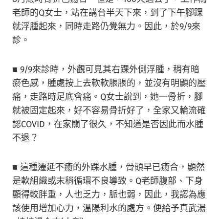
老師的Q女士，站在講台半天下來，到了下午腳踝
就浮腫起來，同時走路仍覺無力。因此，於9/9來
診。
■ 9/9來診時，外觀可見其右踝外側浮腫，稍有暗
瘀色感，腫處按上去軟軟脹脹的，並沒有明顯的壓
痛，走路時足底會痛。Q女士說到，她一骨折，腳
就被固定起來，好不容易骨折好了，全家又輪流確
認COVID，在家關了很久，不知道是否因此而水腫
不退？
■
這種遷延不癒的外踝水腫，骨頭早已癒合，顯然
是軟組織或末稍循環不良導致。Q老師腹部、下身
顯得較胖重，人也乏力，脈也弱，因此，我認為應
該使用增加心力，溫陽利水的處方。便給予真武湯