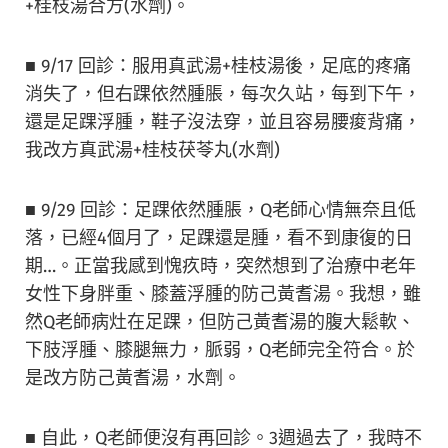
+桂枝湯合方(水劑)。
■ 9/17 回診：服用真武湯+桂枝湯後，足底的疼痛
消失了，但右踝依然腫脹，每次久站，每到下午，
還是足踝浮腫，鞋子沒法穿，並且容易腰痠背痛，
我改方真武湯+桂枝茯苓丸(水劑)
■ 9/29 回診：足踝依然腫脹，Q老師心情無奈且低
落，已經4個月了，足踝還是腫，看不到康復的日
期…。正當我感到愧疚時，突然想到了治療中老年
女性下身胖重、膝蓋浮腫的防己黃耆湯。我想，雖
然Q老師病灶在足踝，但防己黃耆湯的腹大鬆軟、
下肢浮腫、膝腿無力，脈弱，Q老師完全符合。於
是改方防己黃耆湯，水劑。
■ 自此，Q老師便沒有再回診。3週過去了，我時不