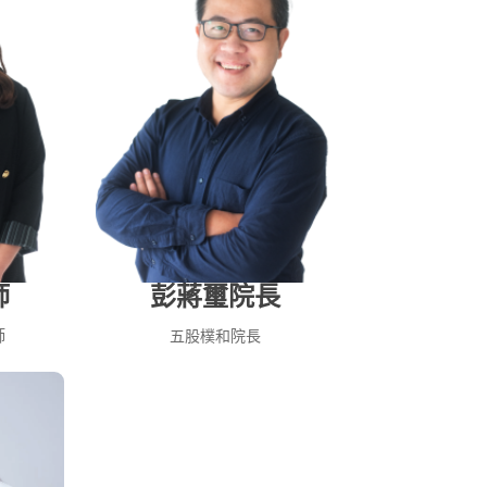
師
彭蔣璽院長
師
五股樸和院長