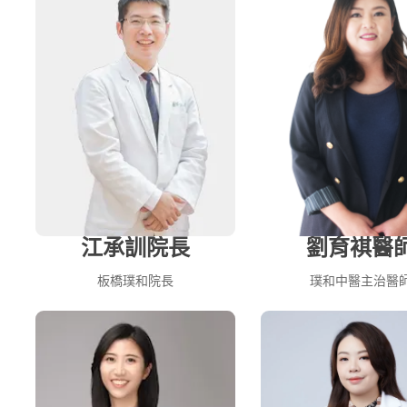
江承訓院長
劉育褀醫
板橋璞和院長
璞和中醫主治醫