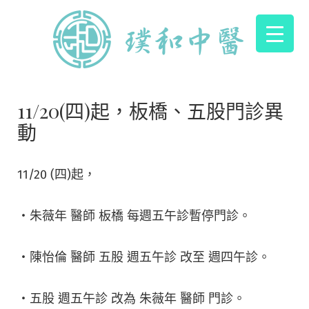
11/20(四)起，板橋、五股門診異
動
11/20 (四)起，
・朱薇年 醫師 板橋 每週五午診暫停門診。
・陳怡倫 醫師 五股 週五午診 改至 週四午診。
・五股 週五午診 改為 朱薇年 醫師 門診。