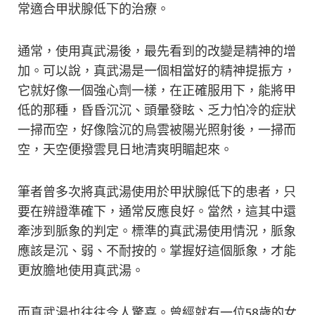
常適合甲狀腺低下的治療。
通常，使用真武湯後，最先看到的改變是精神的增
加。可以說，真武湯是一個相當好的精神提振方，
它就好像一個強心劑一樣，在正確服用下，能將甲
低的那種，昏昏沉沉、頭暈發眩、乏力怕冷的症狀
一掃而空，好像陰沉的烏雲被陽光照射後，一掃而
空，天空便撥雲見日地清爽明睸起來。
筆者曾多次將真武湯使用於甲狀腺低下的患者，只
要在辨證準確下，通常反應良好。當然，這其中還
牽涉到脈象的判定。標準的真武湯使用情況，脈象
應該是沉、弱、不耐按的。掌握好這個脈象，才能
更放膽地使用真武湯。
而真武湯也往往令人驚喜。曾經就有一位58歲的女